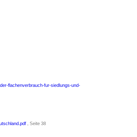
er-flachenverbrauch-fur-siedlungs-und-
utschland.pdf
, Seite 38