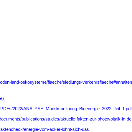
oden-land-oekosysteme/flaeche/siedlungs-verkehrsflaeche#anhaltend
e)
nen/PDFs/2022/ANALYSE_Marktmonitoring_Bioenergie_2022_Teil_1.pdf
documents/publications/studies/aktuelle-fakten-zur-photovoltaik-in-de
aktencheck/energie-vom-acker-lohnt-sich-das