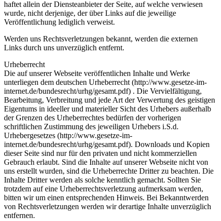
haftet allein der Diensteanbieter der Seite, auf welche verwiesen
wurde, nicht derjenige, der über Links auf die jeweilige
Veröffentlichung lediglich verweist.
Werden uns Rechtsverletzungen bekannt, werden die externen
Links durch uns unverzüglich entfernt.
Urheberrecht
Die auf unserer Webseite veröffentlichen Inhalte und Werke
unterliegen dem deutschen Urheberrecht (http://www.gesetze-im-
internet.de/bundesrecht/urhg/gesamt.pdf) . Die Vervielfältigung,
Bearbeitung, Verbreitung und jede Art der Verwertung des geistigen
Eigentums in ideeller und materieller Sicht des Urhebers außerhalb
der Grenzen des Urheberrechtes bedürfen der vorherigen
schriftlichen Zustimmung des jeweiligen Urhebers i.S.d.
Urhebergesetzes (http://www.gesetze-im-
internet.de/bundesrecht/urhg/gesamt.pdf). Downloads und Kopien
dieser Seite sind nur für den privaten und nicht kommerziellen
Gebrauch erlaubt. Sind die Inhalte auf unserer Webseite nicht von
uns erstellt wurden, sind die Urheberrechte Dritter zu beachten. Die
Inhalte Dritter werden als solche kenntlich gemacht. Sollten Sie
trotzdem auf eine Urheberrechtsverletzung aufmerksam werden,
bitten wir um einen entsprechenden Hinweis. Bei Bekanntwerden
von Rechtsverletzungen werden wir derartige Inhalte unverzüglich
entfernen.