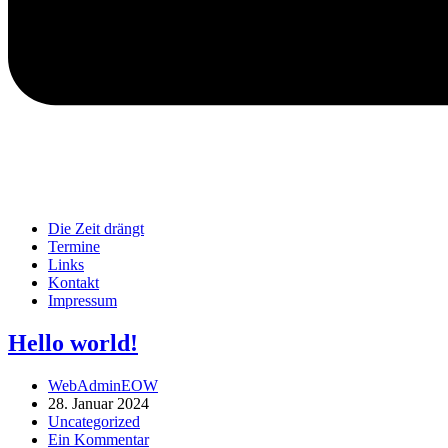
Die Zeit drängt
Termine
Links
Kontakt
Impressum
Hello world!
Beitrags-
WebAdminEOW
Autor:
Beitrag
28. Januar 2024
veröffentlicht:
Beitrags-
Uncategorized
Kategorie:
Beitrags-
Ein Kommentar